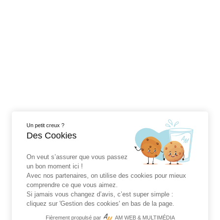
service d'envoi
depot
(La poste et
mondial relay)
Boutique
Horaires Mai à
Horaires
août
Septembre à
9 route du
février
tronquay 14400
Mardi, mercredi,
Un petit creux ?
Cussy
vendredi : 10h-
Mardi et
Des Cookies
18h Toute
vendredi : 10h-
l'année : dernier
12h/14h-18h
On veut s’assurer que vous passez
dimanche du
Toute l'année :
un bon moment ici !
mois : 10h-17h
Avec nos partenaires, on utilise des cookies pour mieux
dernier
comprendre ce que vous aimez.
dimanche du
Si jamais vous changez d’avis, c’est super simple :
mois : 10h-17h
cliquez sur 'Gestion des cookies' en bas de la page.
Fièrement propulsé par
AM WEB & MULTIMÉDIA