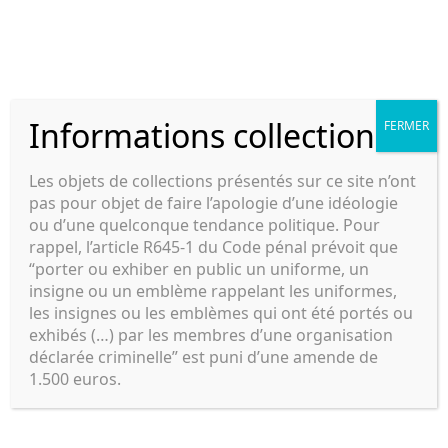
Aller
au
Panier d’ac
Menu
contenu
Cyril Military Depot
Informations collections
FERMER
Autres nationalités
Les objets de collections présentés sur ce site n’ont
pas pour objet de faire l’apologie d’une idéologie
ou d’une quelconque tendance politique. Pour
rappel, l’article R645-1 du Code pénal prévoit que
“porter ou exhiber en public un uniforme, un
insigne ou un emblème rappelant les uniformes,
les insignes ou les emblèmes qui ont été portés ou
exhibés (…) par les membres d’une organisation
déclarée criminelle” est puni d’une amende de
1.500 euros.
Grande-Bretagne
(13)
Français
(3)