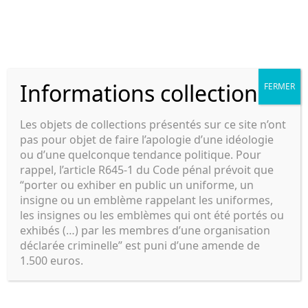
Aller
au
Panier d’ac
Menu
contenu
Cyril Military Depot
Informations collections
FERMER
Insigne de poitrine, 349th
Les objets de collections présentés sur ce site n’ont
Bomb squadron.
pas pour objet de faire l’apologie d’une idéologie
ou d’une quelconque tendance politique. Pour
rappel, l’article R645-1 du Code pénal prévoit que
“porter ou exhiber en public un uniforme, un
insigne ou un emblème rappelant les uniformes,
les insignes ou les emblèmes qui ont été portés ou
exhibés (…) par les membres d’une organisation
déclarée criminelle” est puni d’une amende de
1.500 euros.