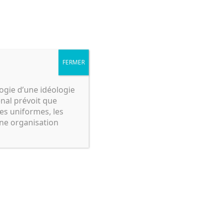
Rechercher
Panie
Boutique
Notre histoire
Contact
FERMER
logie d’une idéologie
énal prévoit que
es uniformes, les
une organisation
cain
/
Equipements
/ Sangle musette M-
e musette M-36