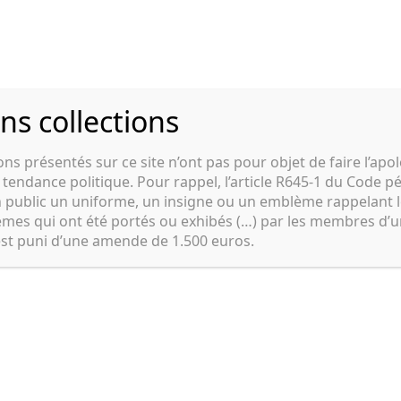
nd
Autres nationalités
Véhicules
Création
ns collections
Sangle musette M-36
ons présentés sur ce site n’ont pas pour objet de faire l’apo
endance politique. Pour rappel, l’article R645-1 du Code p
n public un uniforme, un insigne ou un emblème rappelant l
èmes qui ont été portés ou exhibés (…) par les membres d’
est puni d’une amende de 1.500 euros.
Accueil
/
Améri
36
Sangl