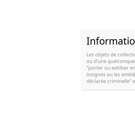
Aller
au
Américain
Allema
contenu
Informatio
Les objets de collecti
ou d’une quelconque t
Cyril Military Depot
“porter ou exhiber e
insignes ou les embl
déclarée criminelle” 