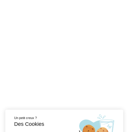
Jeu de frappe US ww1
(Vendu)
0,00
€
Facebook
Cyril military depot
Un petit creux ?
Des Cookies